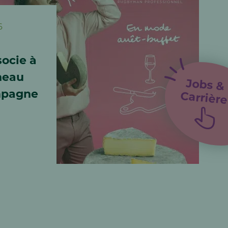
6
socie à
neau
Jobs &
mpagne
Carrière