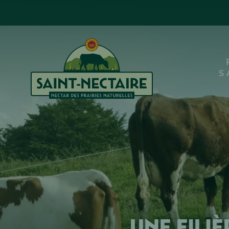
S
Une fili