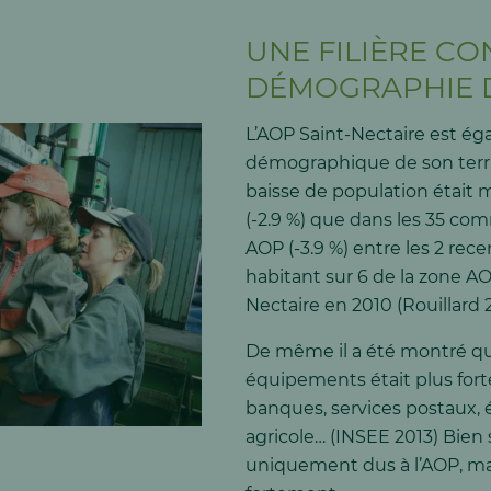
UNE FILIÈRE CO
DÉMOGRAPHIE D
L’AOP Saint-Nectaire est ég
démographique de son territo
baisse de population était
(-2.9 %) que dans les 35 co
AOP (-3.9 %) entre les 2 rec
habitant sur 6 de la zone AO
Nectaire en 2010 (Rouillard 2
De même il a été montré que
équipements était plus forte
banques, services postaux, é
agricole… (INSEE 2013) Bien 
uniquement dus à l’AOP, ma