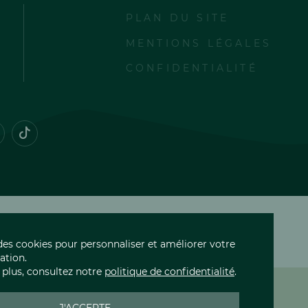
PLAN DU SITE
MENTIONS LÉGALES
CONFIDENTIALITÉ
e des cookies pour personnaliser et améliorer votre
sation.
 plus, consultez notre
politique de confidentialité
.
L
ES AOP D'AUVERGNE