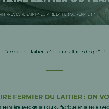
INT-NECTAIRE
|
SAINT-NECTAIRE LAITIER OU FERMIER ?
Fermier ou laitier : c’est une affaire de goût !
IRE FERMIER OU LAITIER : ON V
n fermière avec du lait cru
ou fabriqué en
laiterie ave