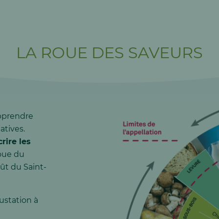
LA ROUE DES SAVEURS
apprendre
atives.
crire les
roue du
oût du Saint-
ustation à