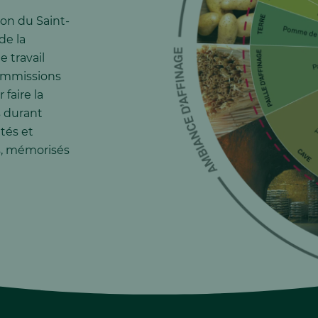
ion du Saint-
de la
e travail
commissions
faire la
s durant
tés et
és, mémorisés