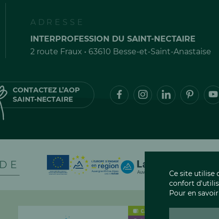
ADRESSE
INTERPROFESSION DU SAINT-NECTAIRE
2 route Fraux • 63610 Besse-et-Saint-Anastaise
CONTACTEZ L’AOP
SAINT-NECTAIRE
 DE
Ce site utilis
confort d'utili
Pour en savoir
AOP CANTA
LES CINQ FROMAG