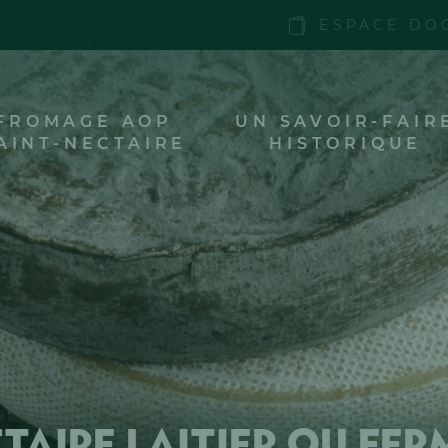
ESPACE DO
FROMAGE AOP
UN SAVOIR-FAIR
AINT-NECTAIRE
HISTORIQUE
taire laitier ou fer