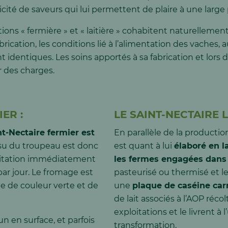
licité de saveurs qui lui permettent de plaire à une larg
cations « fermière » et « laitière » cohabitent naturellem
brication, les conditions lié à l’alimentation des vaches, 
t identiques. Les soins apportés à sa fabrication et lors 
r des charges.
ER :
LE SAINT-NECTAIRE L
nt-Nectaire fermier est
En parallèle de la production
su du troupeau est donc
est quant à lui
élaboré en la
loitation immédiatement
les fermes engagées dans 
 par jour. Le fromage est
pasteurisé ou thermisé et le
ne de couleur verte et de
une
plaque de caséine carr
de lait associés à l’AOP récol
exploitations et le livrent à 
n en surface, et parfois
transformation.