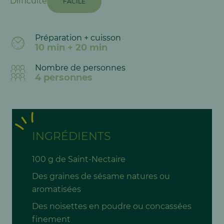
Difficulté
FACILE
Préparation + cuisson
10 min + 20 min
Nombre de personnes
4 personnes
INGRÉDIENTS
100 g de Saint-Nectaire
Des graines de sésame natures ou
aromatisées
Des noisettes en poudre ou concassées
finement