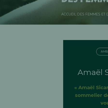
ACCUEIL
|
DES FEMMES ET
AMB
Amaël S
« Amaël Sica
sommelier de
vo