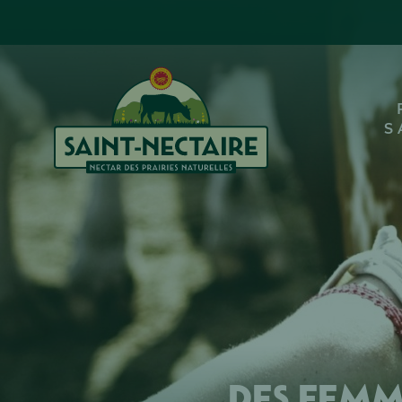
S
Des femm