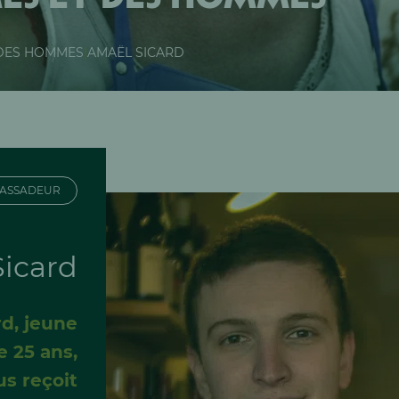
 DES HOMMES
|
AMAËL SICARD
ASSADEUR
icard
rd, jeune
 25 ans,
us reçoit