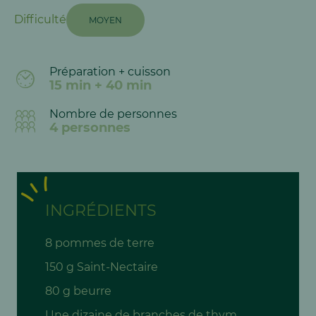
Difficulté
MOYEN
Préparation + cuisson
15 min + 40 min
Nombre de personnes
4 personnes
INGRÉDIENTS
8 pommes de terre
150 g Saint-Nectaire
80 g beurre
Une dizaine de branches de thym