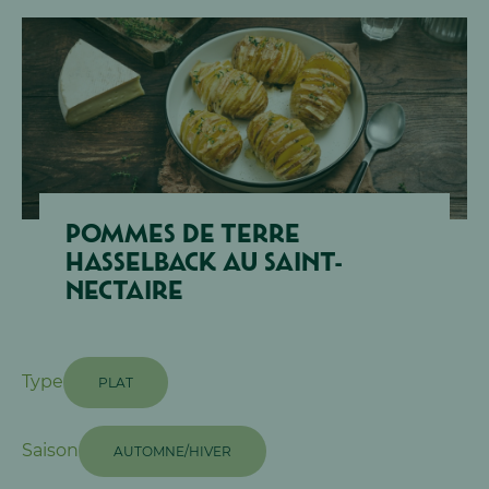
ESPACE DOCUMENTAIRE
ESPACE PRO
POMMES DE TERRE
Jobs & Carrière
HASSELBACK AU SAINT-
NECTAIRE
Type
PLAT
Saison
AUTOMNE/HIVER