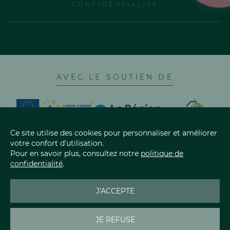
CONFIDENTIALITÉ
AVEC LE SOUTIEN DE
Ce site utilise des cookies pour personnaliser et améliorer
votre confort d'utilisation.
Pour en savoir plus, consultez notre
politique de
confidentialité
.
LES CINQ FROMAGES AOP
AOP CANTAL
AOP SAINT-NECT
J'ACCEPTE
AOP BLEU D'AU
AOP FOURME D'
JE REFUSE
AOP SALERS